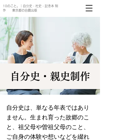
10のこと。｜自分史・社史・記念本 制
作 東京都の自費出版
自分史・親史制作
自分史は、単なる年表ではあり
ません。生まれ育った故郷のこ
と、祖父母や曽祖父母のこと、
ご自身の体験や想いなどを綴れ